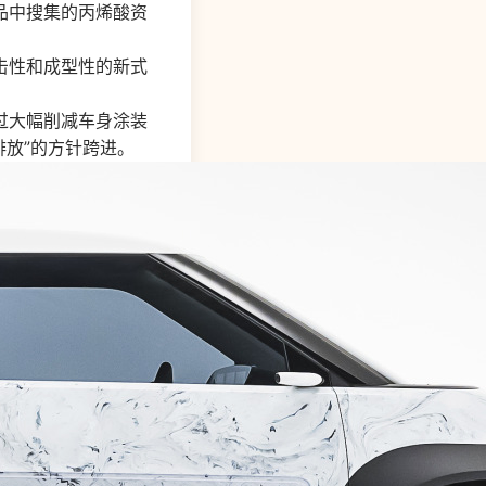
品中搜集的丙烯酸资
击性和成型性的新式
过大幅削减车身涂装
排放”的方针跨进。