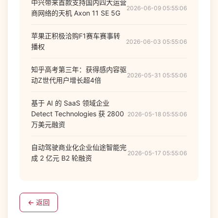
中兴带来首款支持国内四大运营
2026-06-09 05:55:06
商网络的天机 Axon 11 SE 5G
苹果正积极洽购F1赛车赛事转
2026-06-03 05:55:06
播权
知乎高考第三年：获得感内容驱
2026-05-31 05:55:06
动Z世代用户增长超4倍
基于 AI 的 SaaS 领域企业
Detect Technologies 获 2800
2026-05-18 05:55:06
万美元融资
自动驾驶商业化企业仙途智能完
2026-05-17 05:55:06
成 2 亿元 B2 轮融资
← 返回