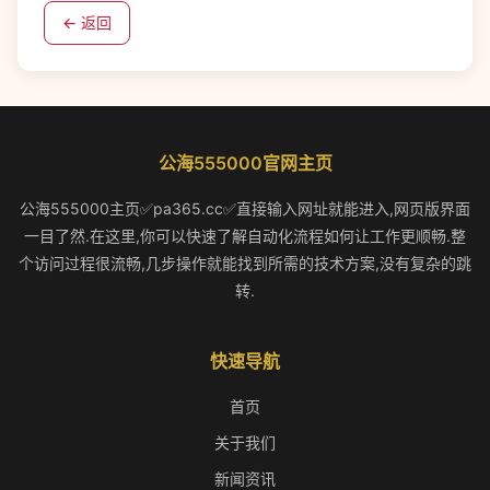
← 返回
公海555000官网主页
公海555000主页✅pa365.cc✅直接输入网址就能进入,网页版界面
一目了然.在这里,你可以快速了解自动化流程如何让工作更顺畅.整
个访问过程很流畅,几步操作就能找到所需的技术方案,没有复杂的跳
转.
快速导航
首页
关于我们
新闻资讯