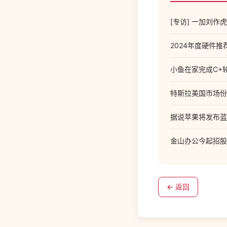
[专访] 一加刘作
2024年度硬件推
小鱼在家完成C+
特斯拉美国市场份
据说苹果将发布蓝、
金山办公今起招股，
← 返回