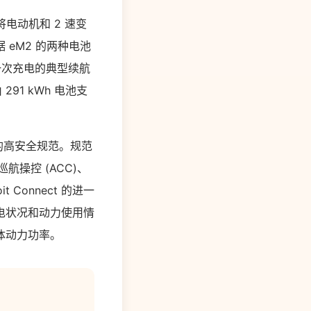
划将电动机和 2 速变
eM2 的两种电池
，一次充电的典型续航
91 kWh 电池支
 的高安全规范。规范
航操控 (ACC)、
Connect 的进一
电状况和动力使用情
体动力功率。