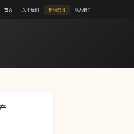
首页
关于我们
新闻资讯
联系我们
生产