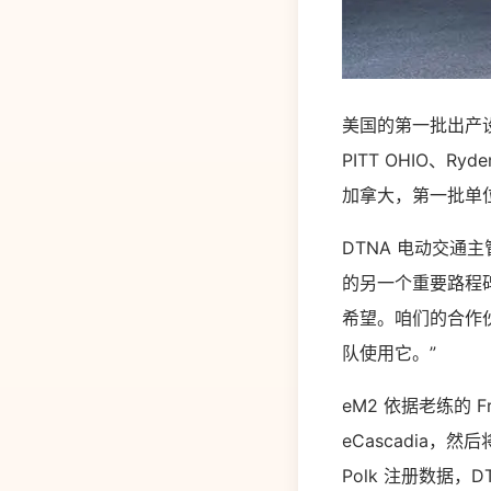
美国的第一批出产设备将交付
PITT OHIO、Ryder 
加拿大，第一批单位将交付
DTNA 电动交通主
的另一个重要路程碑。
希望。咱们的合作伙伴
队使用它。”
eM2 依据老练的 Fre
eCascadia，
Polk 注册数据，D