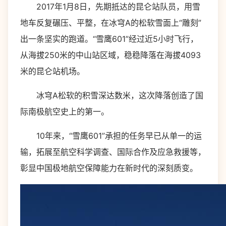
2017年1月8日，先期抵达的昆仑站队员，用雪
地车反复碾压、平整，在冰穹A的松软雪面上“雕刻”
出一条坚实的跑道。“雪鹰601”经过近5小时飞行，
从海拔250米的中山站区域，稳稳降落在海拔4093
米的昆仑站机场。
冰穹A松软的积雪深达数米，这次降落创造了国
际南极航空史上的第一。
10年来，“雪鹰601”承担的任务早已从单一的运
输，拓展至航空科学调查、国际合作及应急救援等，
彰显中国极地航空保障能力在新时代的深刻质变。