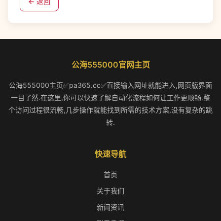
← 返回
公海555000官网主页
公海555000主页✅pa365.cc✅直接输入网址就能进入,网页版界面
一目了然.在这里,你可以快速了解自动化流程如何让工作更顺畅.整
个访问过程很流畅,几步操作就能找到所需的技术方案,没有复杂的跳
转.
快速导航
首页
关于我们
新闻资讯