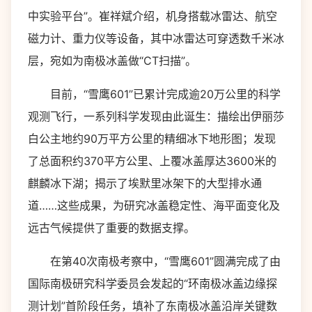
中实验平台”。崔祥斌介绍，机身搭载冰雷达、航空
磁力计、重力仪等设备，其中冰雷达可穿透数千米冰
层，宛如为南极冰盖做“CT扫描”。
目前，“雪鹰601”已累计完成逾20万公里的科学
观测飞行，一系列科学发现由此诞生：描绘出伊丽莎
白公主地约90万平方公里的精细冰下地形图；发现
了总面积约370平方公里、上覆冰盖厚达3600米的
麒麟冰下湖；揭示了埃默里冰架下的大型排水通
道……这些成果，为研究冰盖稳定性、海平面变化及
远古气候提供了重要的数据支撑。
在第40次南极考察中，“雪鹰601”圆满完成了由
国际南极研究科学委员会发起的“环南极冰盖边缘探
测计划”首阶段任务，填补了东南极冰盖沿岸关键数