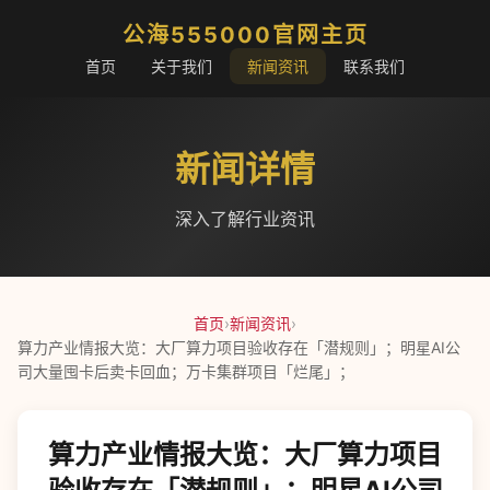
公海555000官网主页
首页
关于我们
新闻资讯
联系我们
新闻详情
深入了解行业资讯
首页
›
新闻资讯
›
算力产业情报大览：大厂算力项目验收存在「潜规则」；明星AI公
司大量囤卡后卖卡回血；万卡集群项目「烂尾」；
算力产业情报大览：大厂算力项目