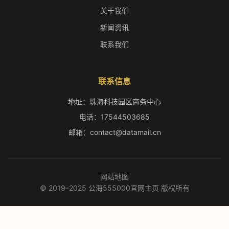
关于我们
新闻资讯
联系我们
联系信息
地址：珠海科技园区商务中心
电话：17544503685
邮箱：contact@datamail.cn
网站地图
© 2019–2025 公海555000官网主页 版权所有