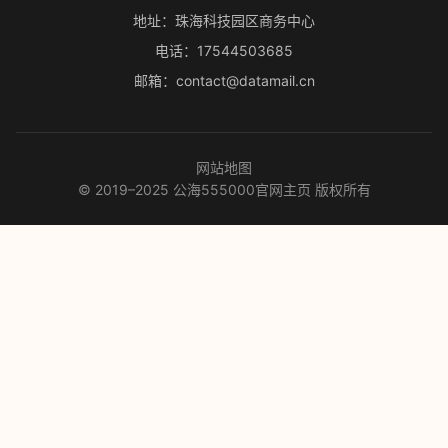
地址：珠海科技园区商务中心
电话：17544503685
邮箱：contact@datamail.cn
网站地图
© 2019–2025 公海555000官网主页 版权所有