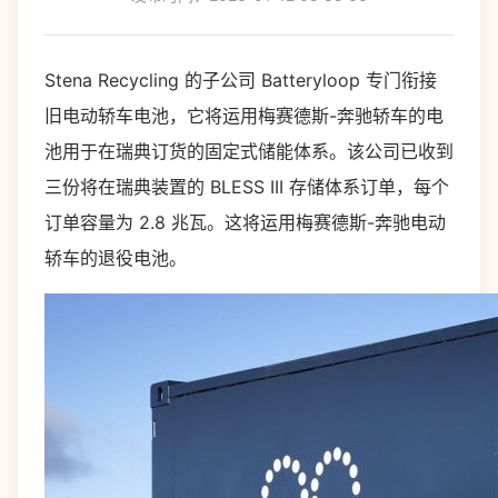
Stena Recycling 的子公司 Batteryloop 专门衔接
旧电动轿车电池，它将运用梅赛德斯-奔驰轿车的电
池用于在瑞典订货的固定式储能体系。该公司已收到
三份将在瑞典装置的 BLESS III 存储体系订单，每个
订单容量为 2.8 兆瓦。这将运用梅赛德斯-奔驰电动
轿车的退役电池。