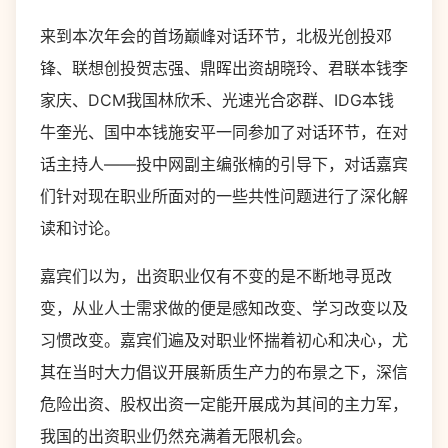
来到本次年会的首场巅峰对话环节，北极光创投邓
锋、联想创投贺志强、鼎晖出资胡晓玲、君联本钱李
家庆、DCM我国林欣禾、光速光合宓群、IDG本钱
牛奎光、国中本钱施安平一同参加了对话环节，在对
话主持人——投中网副主编张楠的引导下，对话嘉宾
们针对现在职业所面对的一些共性问题进行了深化解
读和讨论。
嘉宾们以为，出资职业仅有不变的是不断地寻觅改
变，从业人士需求做的便是感知改变、学习改变以及
习惯改变。嘉宾们遍及对职业怀揣着初心和决心，尤
其在当时大力倡议开展新质生产力的布景之下，深信
危险出资、股权出资一定能开展成为其间的主力军，
我国的出资职业仍然充满着无限机会。