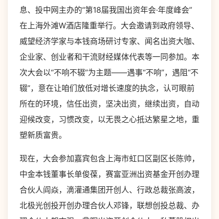
息、投中网主办的“第18届我国出资年会·年度峰会”
在上海外滩W酒店隆重举行。大会邀请到政府领导、
威望经济学家与本钱商场研讨专家、闻名出资大咖、
企业家、创业者和干流财经媒体代表等一同参加。本
次大会以“不响不辍”为主题——遇事“不响”，遇阻“不
辍”，意在让咱们放低对增长速度的执念，认可眼前
所在的环境，信任出资，坚决出资，继续出资，自动
迎候改变，习惯改变，以无畏之心抵达繁星之地，重
塑新质富贵。
现在，大会参加嘉宾包含上海市虹口区副区长陈帅，
中金本钱董事长单俊葆，赛富亚洲出资基金开创办理
合伙人阎焱，滴灌通集团开创人、行政总裁张高波，
北极光创投开创办理合伙人邓锋，联想创投总裁、办