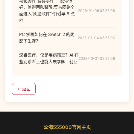
马化腾评“露露事件”：说得很
好，值得团队警醒;菜鸟网络全
2026-01-09 05:55:06
面进入“刷脸取件”时代|早 8 点
档
PC 掌机如何在 Switch 2 的阴
2026-01-04 05:55:06
影下生存？
深睿医疗：仅是疾病筛查？AI 在
2025-12-31 05:55:06
鉴别诊断上也能大展拳脚 | 创业
← 返回
公海555000官网主页