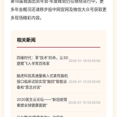
第18届我国出资年会·年度峰会仍在继续进行中，更
多年会概况还请移步投中网官网及微信大众号获取更
多现场精彩内容。
相关新闻
四维时代：革“技术”的命，让3D
2026-01-18 05:55:06
建模飞入寻常百姓家
脑虎科技高通量植入式柔性脑机
接口临床试验实现“脑控”智能设
2026-01-15 05:55:06
备和“意念对话”
2020医生云论坛——“新冠疫情
2026-01-10 05:55:06
重塑全球健康面貌”