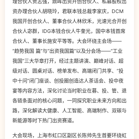
理合伙人贺志强，鼎晖出资开创合伙人、私募股权出
资办理合伙人胡晓玲，君联本钱总裁李家庆，DCM
我国开创合伙人、董事合伙人林欣禾，光速光合开创
合伙人宓群，IDG本钱合伙人牛奎光，国中本钱首席
合伙人、董事长施安平等等。大会环绕主会场——
“趋势我国 篇”与“出资我国篇”以及分会场——“工业
我国”三大华章打开，经过主题讲演、巅峰对话、超
级对话、圆桌对话、榜单发布、高端闭门共享、“投
中十问”闭门座谈、创投圈创造达人茶话会、投中夜
宴等内容方法，深化讨论当时职业在募、投、管、退
各链条面对的核心问题，一同探究职业未来方向和出
路，深化解读大健康、人工智能、高端制作、双碳与
新能源等时下热门出资赛道。
大会现场，上海市虹口区副区长陈帅先生首要环绕虹