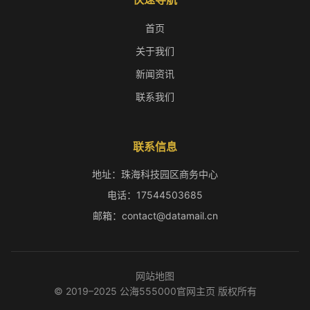
首页
关于我们
新闻资讯
联系我们
联系信息
地址：珠海科技园区商务中心
电话：17544503685
邮箱：contact@datamail.cn
网站地图
© 2019–2025 公海555000官网主页 版权所有