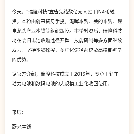
今天，“瑞隆科技”宣告完结数亿元人民币的A轮融
资，本轮由蔚来资身手投，瀚晖本钱、美的本钱、锂
电龙头产业本钱等组织跟投。本轮融资后，瑞隆科技
将在废旧电池收购途径开辟、技能研制等多方面继续
发力，坚持本钱操控、多样化途径系统及高技能壁垒
的优势。
据官方介绍，瑞隆科技成立于2016年，专心于轿车
动力电池和数码电池的大规模工业化收回使用。
来历：
蔚来本钱