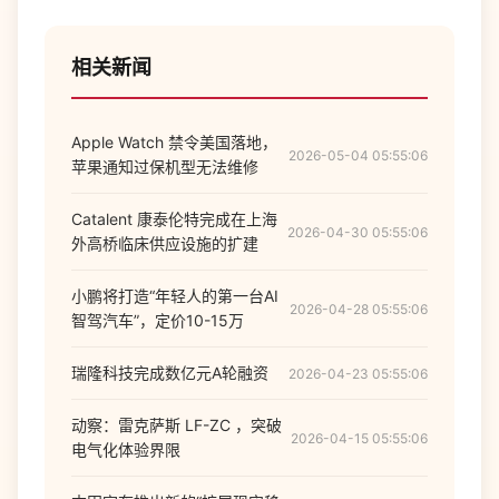
相关新闻
Apple Watch 禁令美国落地，
2026-05-04 05:55:06
苹果通知过保机型无法维修
Catalent 康泰伦特完成在上海
2026-04-30 05:55:06
外高桥临床供应设施的扩建
小鹏将打造“年轻人的第一台AI
2026-04-28 05:55:06
智驾汽车”，定价10-15万
瑞隆科技完成数亿元A轮融资
2026-04-23 05:55:06
动察：雷克萨斯 LF-ZC ，突破
2026-04-15 05:55:06
电气化体验界限