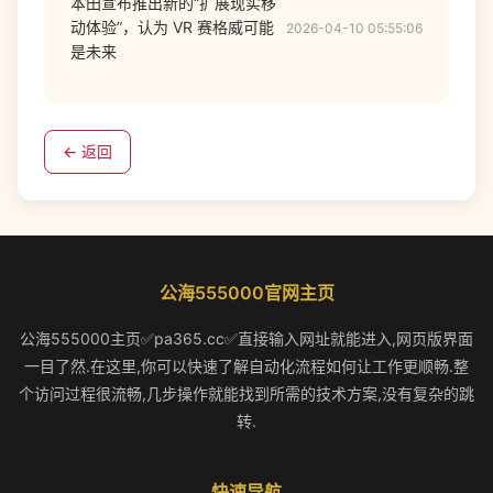
本田宣布推出新的“扩展现实移
动体验”，认为 VR 赛格威可能
2026-04-10 05:55:06
是未来
← 返回
公海555000官网主页
公海555000主页✅pa365.cc✅直接输入网址就能进入,网页版界面
一目了然.在这里,你可以快速了解自动化流程如何让工作更顺畅.整
个访问过程很流畅,几步操作就能找到所需的技术方案,没有复杂的跳
转.
快速导航