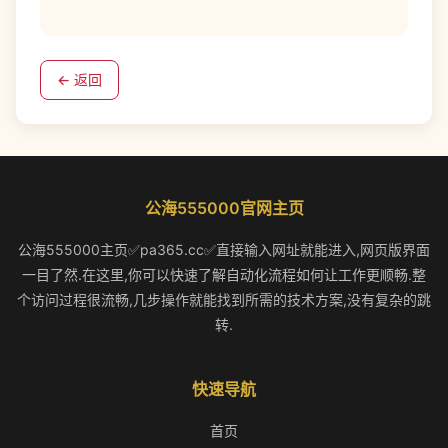
← 返回
公海555000官网主页
公海555000主页✅pa365.cc✅直接输入网址就能进入,网页版界面
一目了然.在这里,你可以快速了解自动化流程如何让工作更顺畅.整
个访问过程很流畅,几步操作就能找到所需的技术方案,没有复杂的跳
转.
快速导航
首页