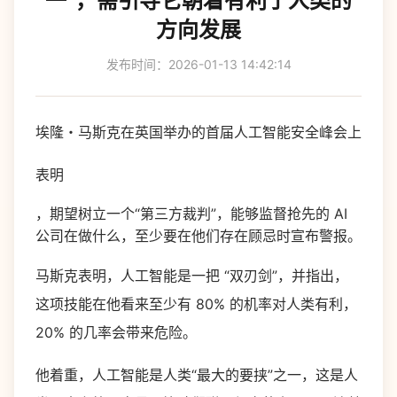
一”，需引导它朝着有利于人类的
方向发展
发布时间：2026-01-13 14:42:14
埃隆・马斯克在英国举办的首届人工智能安全峰会上
表明
，期望树立一个“第三方裁判”，能够监督抢先的 AI
公司在做什么，至少要在他们存在顾忌时宣布警报。
马斯克表明，人工智能是一把 “双刃剑”，并指出，
这项技能在他看来至少有 80% 的机率对人类有利，
20% 的几率会带来危险。
他着重，人工智能是人类“最大的要挟”之一，这是人