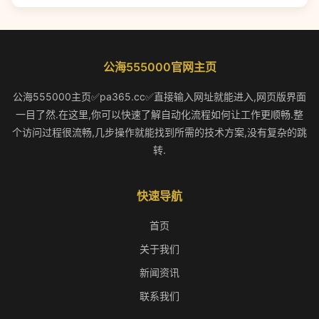
公海555000官网主页
公海555000主页✅pa365.cc✅直接输入网址就能进入,网页版界面
一目了然.在这里,你可以快速了解自动化流程如何让工作更顺畅.整
个访问过程很流畅,几步操作就能找到所需的技术方案,没有复杂的跳
转.
快速导航
首页
关于我们
新闻资讯
联系我们