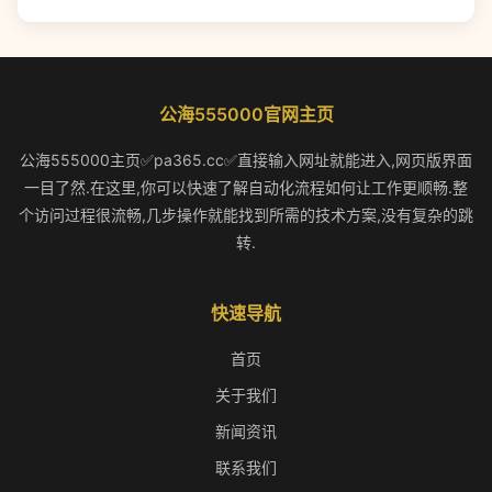
公海555000官网主页
公海555000主页✅pa365.cc✅直接输入网址就能进入,网页版界面
一目了然.在这里,你可以快速了解自动化流程如何让工作更顺畅.整
个访问过程很流畅,几步操作就能找到所需的技术方案,没有复杂的跳
转.
快速导航
首页
关于我们
新闻资讯
联系我们