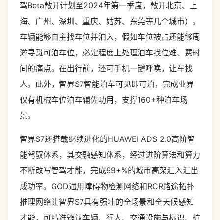
驾Beta敞开计划至2024年第一季度，敞开北京、上
海、广州、深圳、重庆、姑苏、东莞等几个城市）。
车辆能够自主找车位并泊入，假如车位被占还能够周
游寻觅可泊车位，必定程度上处理泊车找位难、费时
间的痛点。在出行前，还可手机一键呼唤，让车找
人。此外，智界S7智能泊车可见即可泊，完成业界
仅有机械车位泊车辅佐功用，支撑160+种泊车场
景。
智界S7还搭载继续进化的HUAWEI ADS 2.0高阶智
能驾驭体系，其交融感知体系，经过进阶算法和算力
不断改写智驾才能，完成99+%的城市高架汇入汇出
成功率。GOD通用障碍物检测网络和RCR路途拓扑
推理网络让智界S7具有强壮的全场景和全天候感知
才能，可精准辨认车辆、行人、交通设施与标识、桩