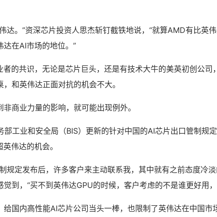
伟达。”资深芯片投资人思杰斩钉截铁地说，“就算AMD有比英
达在AI市场的地位。”
从业者的共识，无论是芯片巨头，还是有技术大牛的美英初创公司
桌，和英伟达正面对抗的机会不大。
到非商业力量的影响，就可能出现例外。
商务部工业和安全局（BIS）更新的针对中国的AI芯片出口管制规
超英伟达的机会。
管制规定发布后，许多客户来主动联系我，其中就有之前态度冷淡的
感觉到，“买不到英伟达GPU的时候，客户考虑的不是谁更好用，
，给国内高性能AI芯片公司当头一棒，也限制了英伟达在中国市