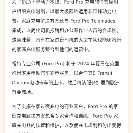
为了协助下降动力本钱，Ford Pro 充电软件答应用
户组织充电时刻，以最大极限地运用非顶峰动力电
费。家庭充电解决方案还与 Ford Pro Telematics
集成，以简化司机报销和办公室作业人员的合规性。
这意味着，具有在家过夜司机的大型车队也能够将新
的家庭充电服务整合到他们的运营中。
福特专业公司 (Ford Pro) 将于 2024 年夏日在英国
推出家用电动汽车充电服务，以合作其E-Transit
Custom电动卡车的上市，然后将该服务扩展到欧洲
首要商场。
为了支撑在家过夜充电的商业客户，Ford Pro 的家
庭充电解决方案包含专家咨询和训练、Ford Pro 家
庭充电器的装置和保护，以及使充电规划和付出变得