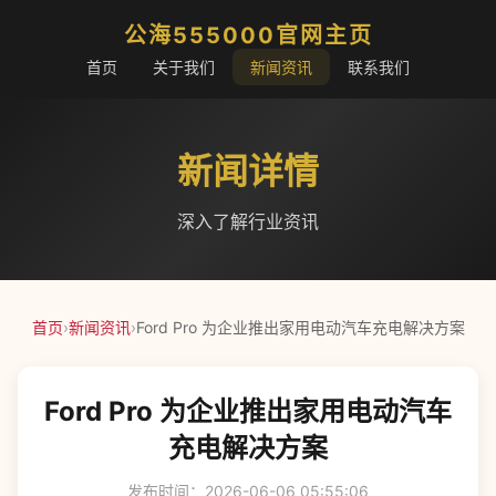
公海555000官网主页
首页
关于我们
新闻资讯
联系我们
新闻详情
深入了解行业资讯
首页
›
新闻资讯
›
Ford Pro 为企业推出家用电动汽车充电解决方案
Ford Pro 为企业推出家用电动汽车
充电解决方案
发布时间：2026-06-06 05:55:06