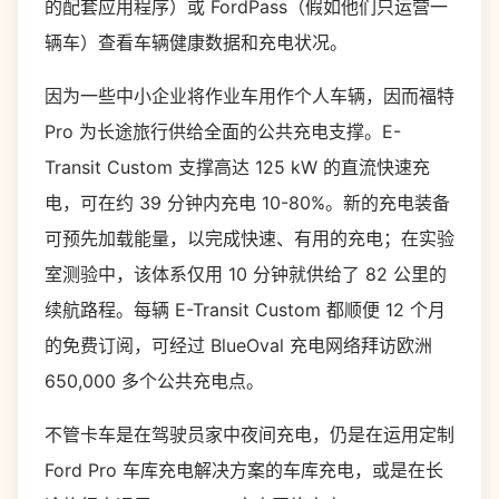
的配套应用程序）或 FordPass（假如他们只运营一
辆车）查看车辆健康数据和充电状况。
因为一些中小企业将作业车用作个人车辆，因而福特
Pro 为长途旅行供给全面的公共充电支撑。E-
Transit Custom 支撑高达 125 kW 的直流快速充
电，可在约 39 分钟内充电 10-80%。新的充电装备
可预先加载能量，以完成快速、有用的充电；在实验
室测验中，该体系仅用 10 分钟就供给了 82 公里的
续航路程。每辆 E-Transit Custom 都顺便 12 个月
的免费订阅，可经过 BlueOval 充电网络拜访欧洲
650,000 多个公共充电点。
不管卡车是在驾驶员家中夜间充电，仍是在运用定制
Ford Pro 车库充电解决方案的车库充电，或是在长