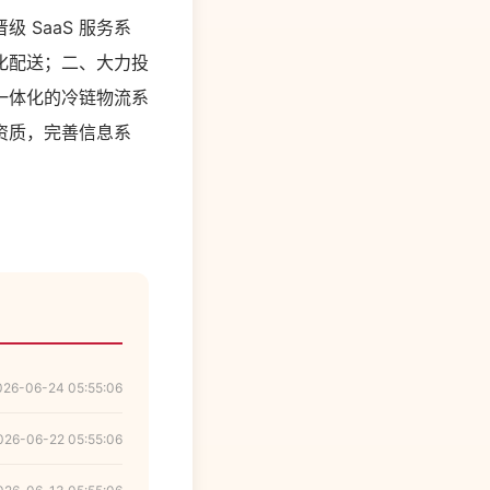
 SaaS 服务系
化配送；二、大力投
一体化的冷链物流系
资质，完善信息系
026-06-24 05:55:06
026-06-22 05:55:06