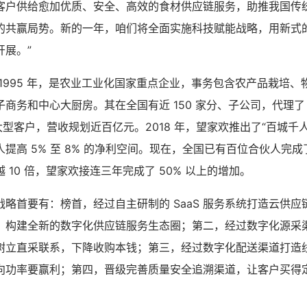
客户供给愈加优质、安全、高效的食材供应链服务，助推我国传
的共赢局势。新的一年，咱们将全面实施科技赋能战略，用新式
开展。”
1995 年，是农业工业化国家重点企业，事务包含农产品栽培、
商务和中心大厨房。其在全国有近 150 家分、子公司，代理了 
 家大型客户，营收规划近百亿元。2018 年，望家欢推出了“百城千
提高 5% 至 8% 的净利空间。现在，全国已有百位合伙人完
 10 倍，望家欢接连三年完成了 50% 以上的增加。
略首要有：榜首，经过自主研制的 SaaS 服务系统打造云供
，构建全新的数字化供应链服务生态圈；第二，经过数字化源采
树立直采联系，下降收购本钱；第三，经过数字化配送渠道打造
向功率要赢利；第四，晋级完善质量安全追溯渠道，让客户买得