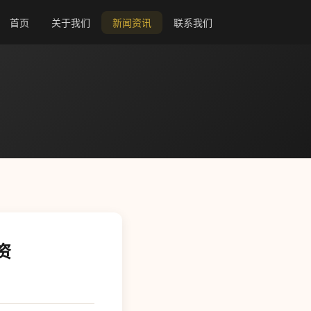
首页
关于我们
新闻资讯
联系我们
资