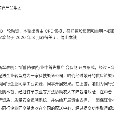
家欢农产品集团
币 B+ 轮融资，本轮出资由 CPE 领投，葆润控股集团和自明本
欢曾于 2020 年 3 月取得美团、隐山本钱
高军表明：“咱们在同行业中首先推广‘合伙制’开展形式，经过三
配送企业转型成为一家科技渠道公司，咱们经过敞开的供应链渠
类同行企业同享工业资源、同享开展效果。在上游，咱们为同行
收购本钱，经过订单农业等方法协助农人下降栽培危险；在中台
牌资质、质量安全追溯系统，并供给开展资金支撑，一起保证食
与同行企业同享望家欢在全国的配送中心，经过提高功率取得额