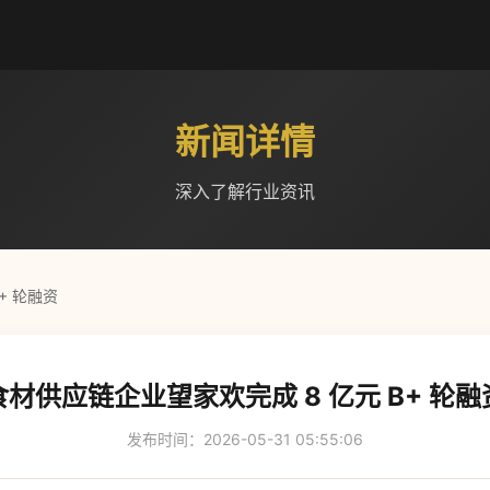
新闻详情
深入了解行业资讯
+ 轮融资
食材供应链企业望家欢完成 8 亿元 B+ 轮融
发布时间：2026-05-31 05:55:06