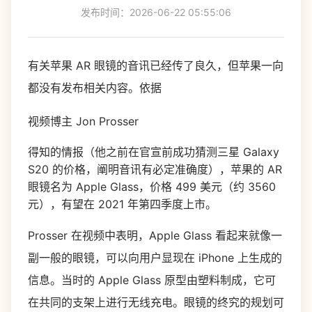
发布时间：2026-06-22 05:55:06
有关苹果 AR 眼镜的音讯已经传了良久，但苹果一向
都没有发布相关内容。依据
视频博主 Jon Prosser
得知的情报（他之前在官宣前成功猜测三星 Galaxy
S20 的价格，阐明音讯有必定准确度），苹果的 AR
眼镜名为 Apple Glass，价格 499 美元（约 3560
元），有望在 2021 年第四季度上市。
Prosser 在视频中表明，Apple Glass 看起来就像一
副一般的眼镜，可以向用户显现在 iPhone 上生成的
信息。当时的 Apple Glass 原型由塑料制成，它可
在共同的支架上进行无线充电。眼镜的终究的规划可