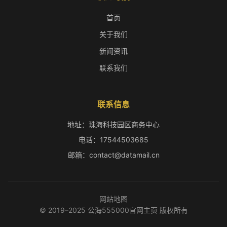
首页
关于我们
新闻资讯
联系我们
联系信息
地址：珠海科技园区商务中心
电话：17544503685
邮箱：contact@datamail.cn
网站地图
© 2019–2025 公海555000官网主页 版权所有