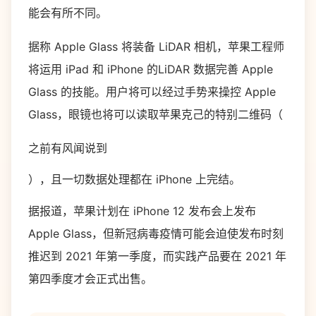
能会有所不同。
据称 Apple Glass 将装备 LiDAR 相机，苹果工程师
将运用 iPad 和 iPhone 的LiDAR 数据完善 Apple
Glass 的技能。用户将可以经过手势来操控 Apple
Glass，眼镜也将可以读取苹果克己的特别二维码（
之前有风闻说到
），且一切数据处理都在 iPhone 上完结。
据报道，苹果计划在 iPhone 12 发布会上发布
Apple Glass，但新冠病毒疫情可能会迫使发布时刻
推迟到 2021 年第一季度，而实践产品要在 2021 年
第四季度才会正式出售。