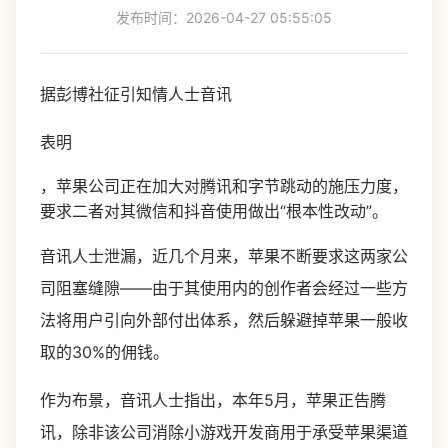
发布时间：2026-04-27 05:55:05
据彭博社征引知情人士音讯
表明
，苹果公司正在加大对腾讯和字节跳动的施压力度，
要求二者对其微信和抖音使用做出“根本性改动”。
音讯人士泄漏，近几个月来，苹果不断要求这两家公
司阻塞缝隙——由于其使用内的创作者会经过一些方
法将用户引向外部付出体系，然后躲避掉苹果一般收
取的30%的佣钱。
作为布景，音讯人士指出，本年5月，苹果正告腾
讯，除非该公司消除小游戏开发商用于承受苹果渠道