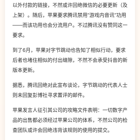
以外付款的链接，不然或许回绝微信的必要更新（及
上架）。随后，苹果要求腾讯禁用“游戏内音讯”功用
——而该功用也会分流用户。不过腾讯没有赞同这一
要求。
到了6月，苹果对字节跳动也告知了相似行动，要求
后者也堵住相似的付出缝隙，不然不会承受抖音的新
版本更新。
据悉，腾讯回绝对此宣布谈论，字节跳动的代表人士
则未回复彭博社寻求置评的邮件。
苹果发言人征引其公司的攻略文件表明：一切数字产
品的出售都必须经过苹果公司的体系，不然公司的检
查团队或许会回绝违背该规则的使用的提交。