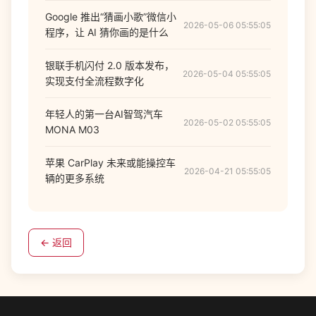
Google 推出“猜画小歌”微信小
2026-05-06 05:55:05
程序，让 AI 猜你画的是什么
银联手机闪付 2.0 版本发布，
2026-05-04 05:55:05
实现支付全流程数字化
年轻人的第一台AI智驾汽车
2026-05-02 05:55:05
MONA M03
苹果 CarPlay 未来或能操控车
2026-04-21 05:55:05
辆的更多系统
← 返回