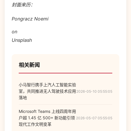
封面来历：
Pongracz Noemi
on
Unsplash
相关新闻
小马智行携手上汽人工智能实验
室，共同推进无人驾驶技术应用
2026-05-10 05:55:05
落地
Microsoft Teams 上线四周年用
户超 1.45 亿 500+ 新功能引领
2026-05-07 05:55:05
现代工作文明变革