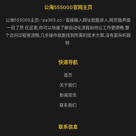
公海555000官网主页
公海555000主页✅pa365.cc✅直接输入网址就能进入,网页版界面
一目了然.在这里,你可以快速了解自动化流程如何让工作更顺畅.整
个访问过程很流畅,几步操作就能找到所需的技术方案,没有复杂的跳
转.
快速导航
首页
关于我们
新闻资讯
联系我们
联系信息