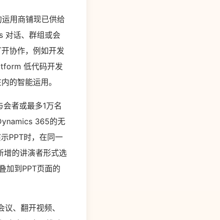
道的运用商铺现已供给
s 对话、群组或会
打开协作，例如开发
atform 低代码开发
在内的智能运用。
名与会者或最多1万名
mics 365的无
中演示PPT时，在同一
新增的讲演者形式选
叠加到PPT页面的
参加会议、翻开视频、