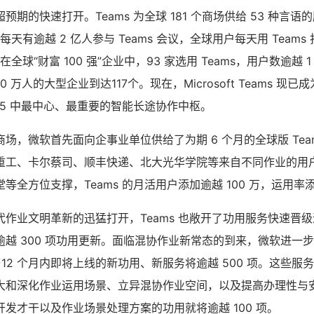
预期的快速打开。Teams 为全球 181 个商场供给 53 种言
亿，每天有逾越 2 亿人参与 Teams 会议，全球用户每天用 Team
。在全球“财富 100 强”企业中，93 家选用 Teams，用户数逾越 
10 万人的大型企业到达117个。现在，Microsoft Teams 
ft 365 中最中心、最重要的智能长途协作中枢。
场，微软首先面向企事业单位供给了为期 6 个月的全球版 Tea
重工、卡尔蔡司、顺丰快递、北大光华学院等来自不同作业的用
等全方位支撑，Teams 的月活用户添加逾越 100 万，运用率添
作业文明革新的迅猛打开，Teams 也敞开了功用服务快速晋
越 300 项功用更新。面临混协作业新常态的到来，微软进一步加大
~12 个月内即将上线的新功用、新服务将逾越 500 项。这些服
大和深化作业运用场景、立异混协作业空间，以及提高办理性与安
发才干以及作业场景处理方案的功用就将逾越 100 项。