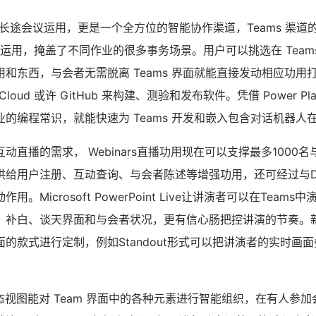
一个长途会议运用，更是一个全方位的智能协作渠道，Teams 渠
三方运用，掩盖了不同作业的很多事务场景。用户可以挑选在 Team
和东西，与会者无需脱离 Teams 界面就能直接发动相应功用
Cloud 或许 GitHub 来构建、测验和发布软件。凭借 Power Pl
的编程常识，就能快速为 Teams 开发和嵌入包含对话机器人
动直播的需求， Webinars直播功用现在可以支撑最多1000
给用户注册、互动查询、与会者陈述等增强功用，还可经过与Dyna
。Microsoft PowerPoint Live让讲演者可以在Teams
、补白、谈天界面和与会者状况，更有信心肠把控讲演的节奏。
的款式进行定制，例如Standout形式可以把讲演者的实时画面
ew 动态视图能对 Team 界面中的各种元素进行智能组织，在有人