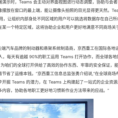
演示时，Teams 会主动对界面视图进行动态调整，协助与会
摆放在窗口的最上端，能让摄像头拍照的目光显得更天然。Teams 
置功用，让组织内部身处不同区域的用户可以挑选将数据存在自己
在某一个特定区域，这将协助企业和用户更好地满意不同商场关
球尖端汽车品牌的制动器和悬架系统制造商，京西重工在国际各地设
多人，每天有逾越 90%的职工运用 Teams 打开协作，而全球各
eams 为咱们的全球打开供给了高效的协作东西、牢靠的安全保证
着节省了运维本钱。”京西重工信息总监张勇介绍说,“在全球商场
开掘 Teams 的潜力，在 Teams 上构建起了一站式的企业
多内容，协助各地职工更好地习惯新作业方法带来的应战。”