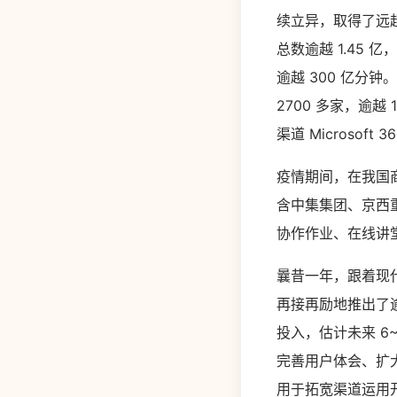
续立异，取得了远超
总数逾越 1.45 
逾越 300 亿分钟
2700 多家，逾越 
渠道 Microso
疫情期间，在我国商
含中集集团、京西
协作作业、在线讲堂
曩昔一年，跟着现代
再接再励地推出了逾
投入，估计未来 6
完善用户体会、扩
用于拓宽渠道运用开