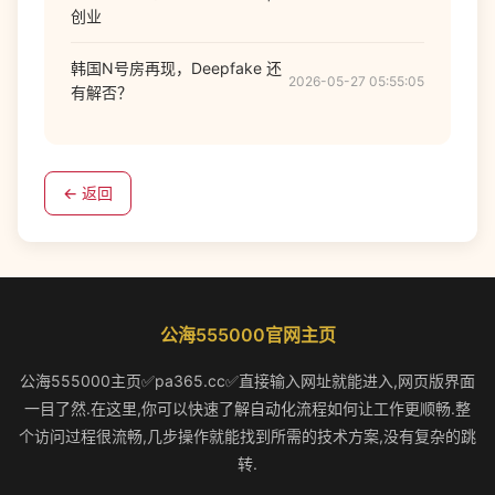
创业
韩国N号房再现，Deepfake 还
2026-05-27 05:55:05
有解否？
← 返回
公海555000官网主页
公海555000主页✅pa365.cc✅直接输入网址就能进入,网页版界面
一目了然.在这里,你可以快速了解自动化流程如何让工作更顺畅.整
个访问过程很流畅,几步操作就能找到所需的技术方案,没有复杂的跳
转.