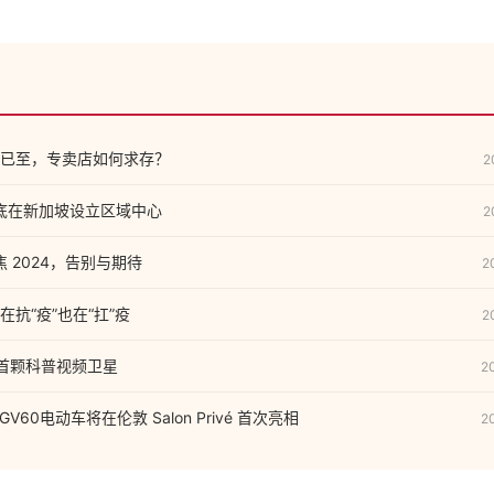
已至，专卖店如何求存？
2
年底在新加坡设立区域中心
2
焦 2024，告别与期待
2
抗“疫”也在“扛”疫
2
首颗科普视频卫星
2
 GV60电动车将在伦敦 Salon Privé 首次亮相
2