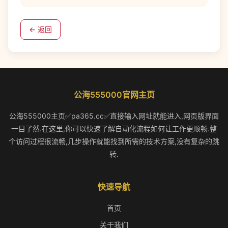
← 返回
公海555000官网主页
公海555000主页✅pa365.cc✅直接输入网址就能进入,网页版界面
一目了然.在这里,你可以快速了解自动化流程如何让工作更顺畅.整
个访问过程很流畅,几步操作就能找到所需的技术方案,没有复杂的跳
转.
快速导航
首页
关于我们