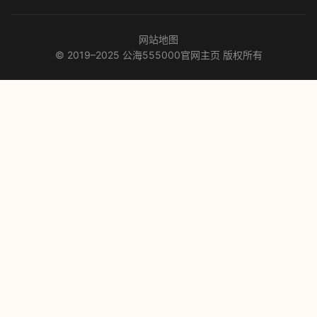
网站地图
© 2019–2025 公海555000官网主页 版权所有