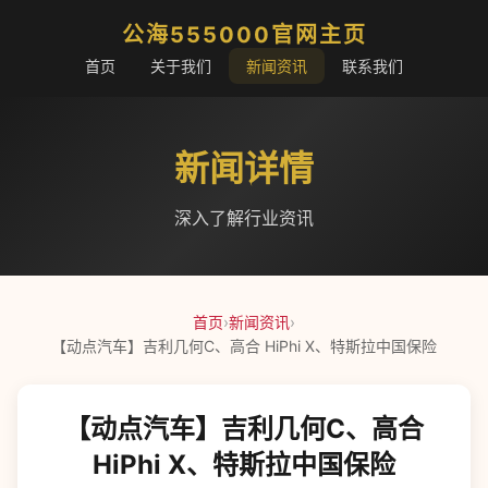
公海555000官网主页
首页
关于我们
新闻资讯
联系我们
新闻详情
深入了解行业资讯
首页
›
新闻资讯
›
【动点汽车】吉利几何C、高合 HiPhi X、特斯拉中国保险
【动点汽车】吉利几何C、高合
HiPhi X、特斯拉中国保险