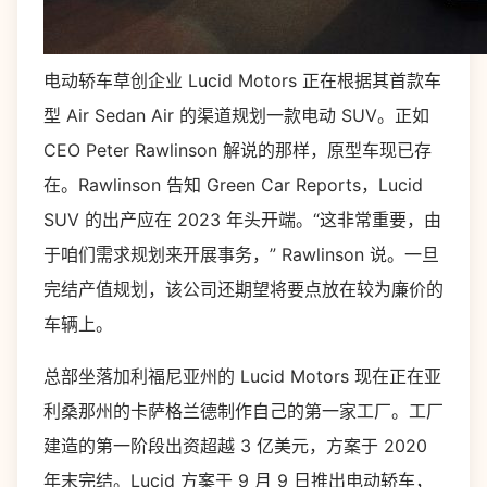
电动轿车草创企业 Lucid Motors 正在根据其首款车
型 Air Sedan Air 的渠道规划一款电动 SUV。正如
CEO Peter Rawlinson 解说的那样，原型车现已存
在。Rawlinson 告知 Green Car Reports，Lucid
SUV 的出产应在 2023 年头开端。“这非常重要，由
于咱们需求规划来开展事务，” Rawlinson 说。一旦
完结产值规划，该公司还期望将要点放在较为廉价的
车辆上。
总部坐落加利福尼亚州的 Lucid Motors 现在正在亚
利桑那州的卡萨格兰德制作自己的第一家工厂。工厂
建造的第一阶段出资超越 3 亿美元，方案于 2020
年末完结。Lucid 方案于 9 月 9 日推出电动轿车，