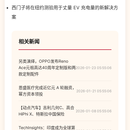
西门子将在纽约测验用于丈量 EV 充电量的新解决方
案
相关新闻
另类演绎，OPPO发布Reno
Ace元祖高达40周年定制版和两
2026-01-23 05:55:06
款定制配件
恩盛医疗完成近亿元 A 轮融资，
2026-01-21 05:55:06
幂方资本领投
【动点汽车】吉利几何C、高合
2026-01-08 05:55:06
HiPhi X、特斯拉中国保险
TechInsights：印度成为全球第