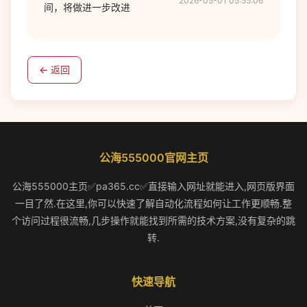
2026-05-01 05:55:06
间，将做进一步改进
← 返回
公海555000官网主页
公海555000主页✅pa365.cc✅直接输入网址就能进入,网页版界面
一目了然.在这里,你可以快速了解自动化流程如何让工作更顺畅.整
个访问过程很流畅,几步操作就能找到所需的技术方案,没有复杂的跳
转.
快速导航