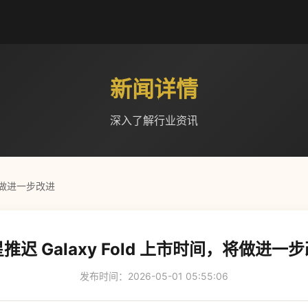
新闻详情
深入了解行业资讯
，将做进一步改进
推迟 Galaxy Fold 上市时间，将做进一
发布时间：2026-05-01 05:55:06