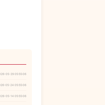
026-05-29 05:55:06
026-05-24 05:55:06
026-05-14 05:55:06