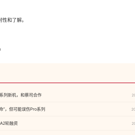
耐性和了解。
h
60系列新机，和蔡司合作
2
天改命”，但可能误伤Pro系列
2
A2轮融资
2