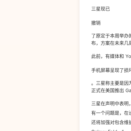
三星现已
撤销
了原定于本周举办的折叠
布，方案在未来几
此前，有媒体和 YouT
手机屏幕呈现了损
。三星称主要是因为
正式在美国推出 Gal
三星在声明中表明
有一个问题是，在
还将加强对包含维