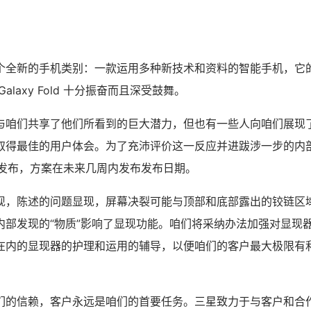
个全新的手机类别：一款运用多种新技术和资料的智能手机，它
alaxy Fold 十分振奋而且深受鼓舞。
与咱们共享了他们所看到的巨大潜力，但也有一些人向咱们展现
取得最佳的用户体会。为了充沛评价这一反应并进跋涉一步的内
old 的发布，方案在未来几周内发布发布日期。
现，陈述的问题显现，屏幕决裂可能与顶部和底部露出的铰链区
内部发现的“物质”影响了显现功能。咱们将采纳办法加强对显现
在内的显现器的护理和运用的辅导，以便咱们的客户最大极限有
们的信赖，客户永远是咱们的首要任务。三星致力于与客户和合