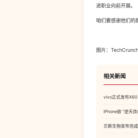
进职业向前开展。
咱们要感谢他们的
图片：TechCrunc
相关新闻
vivo正式发布X
iPhone欲 “逆
贝斯生物宣布完成