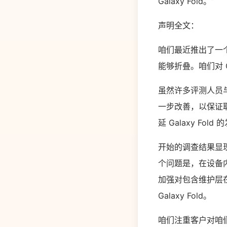
Galaxy Fold。”
声明全文：
咱们最近推出了一
能够折叠。咱们对 G
虽然许多评测人员
一步改善，以保证
延 Galaxy F
开始的调查结果显
个问题是，在设备
加强对包含维护层
Galaxy Fold。
咱们注重客户对咱