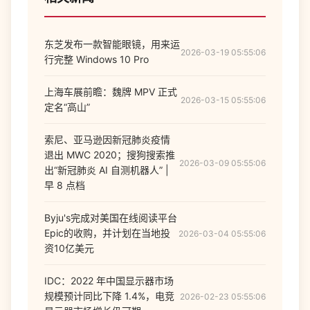
东芝发布一款智能眼镜，用来运
2026-03-19 05:55:06
行完整 Windows 10 Pro
上海车展前瞻：魏牌 MPV 正式
2026-03-15 05:55:06
定名“高山”
索尼、亚马逊因新冠肺炎疫情
退出 MWC 2020；搜狗搜索推
2026-03-09 05:55:06
出“新冠肺炎 AI 自测机器人” |
早 8 点档
Byju's完成对美国在线阅读平台
Epic的收购，并计划在当地投
2026-03-04 05:55:06
资10亿美元
IDC：2022 年中国显示器市场
规模预计同比下降 1.4%，电竞
2026-02-23 05:55:06