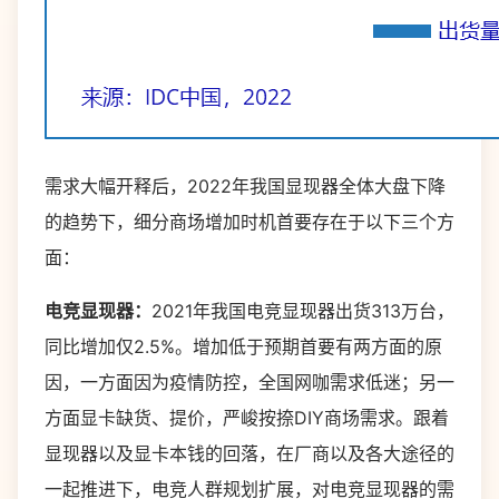
需求大幅开释后，2022年我国显现器全体大盘下降
的趋势下，细分商场增加时机首要存在于以下三个方
面：
电竞显现器：
2021年我国电竞显现器出货313万台，
同比增加仅2.5%。增加低于预期首要有两方面的原
因，一方面因为疫情防控，全国网咖需求低迷；另一
方面显卡缺货、提价，严峻按捺DIY商场需求。跟着
显现器以及显卡本钱的回落，在厂商以及各大途径的
一起推进下，电竞人群规划扩展，对电竞显现器的需