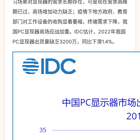
习场景对显现器的需求长期存在，可是现在需求高峰
期已过，商场增加动力缺乏；疫情下地方政府、教育
部门对工作设备的收购显着萎缩，终端需求下降，我
国PC显现器商场应战加重。IDC估计，2022年我国
PC显现器出货量缺乏3200万，同比下滑1.4%。