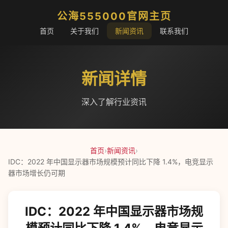
公海555000官网主页
首页
关于我们
新闻资讯
联系我们
新闻详情
深入了解行业资讯
首页
›
新闻资讯
›
IDC：2022 年中国显示器市场规模预计同比下降 1.4%，电竞显示
器市场增长仍可期
IDC：2022 年中国显示器市场规