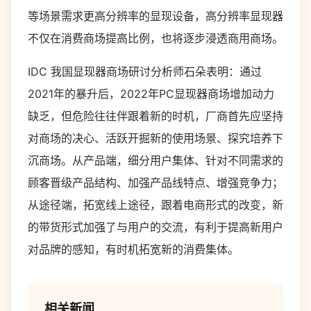
等场景需求更高分辨率的显现设备，高分辨率显现器
不仅在消费商场提高比例，也将逐步浸透商用商场。
IDC 我国显现器商场研讨分析师石朵表明：通过
2021年的暴升后，2022年PC显现器商场增加动力
缺乏，但危险往往伴跟着新的时机，厂商首先应坚持
对商场的决心、活跃开掘新的使用场景、探究培养下
沉商场。从产品端，细分用户集体、针对不同需求的
顾客晋级产品结构、加强产品线特点、增强竞争力；
从途径端，拓宽线上途径，跟着电商形式的改变，新
的带货形式加强了与用户的交流，有利于提高新用户
对品牌的感知，有时机拓宽新的消费集体。
相关新闻