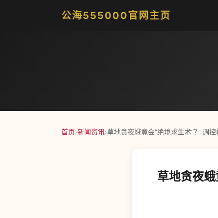
公海555000官网主页
首页
›
新闻资讯
›
草地贪夜蛾竟会“绝境求生术”？ 调
草地贪夜蛾