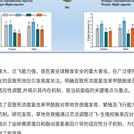
、迁飞能力强，是危害全球粮食安全的重大害虫，在广泛使
在的亚致死效应引发高度关注。明确亚致死浓度氯虫苯甲酰胺是
适应性调整,并揭示其内在机制，是当前面临的关键难点与重点。
亚致死浓度氯虫苯甲酰胺对草地贪夜蛾发育、繁殖及飞行能
机制。研究发现，草地贪夜蛾通过灵活调整迁飞-生殖权衡来应
揭示了由卵黄原蛋白和脂动激素基因介导的适应性分子机制，为
供了新思路。