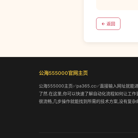
← 返回
公海555000官网主页
公海555000主页✅pa365.cc✅直接输入网址就
了然.在这里,你可以快速了解自动化流程如何让工作
很流畅,几步操作就能找到所需的技术方案,没有复杂