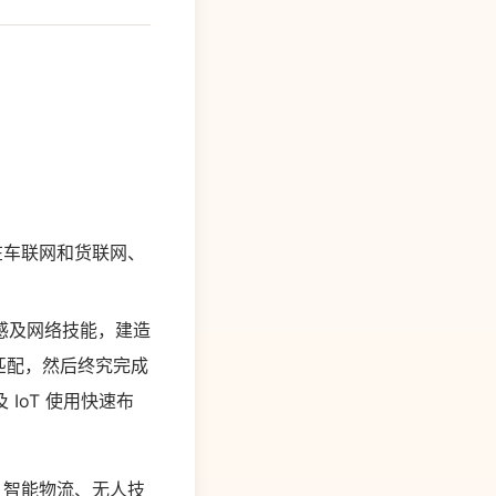
在车联网和货联网、
感及网络技能，建造
匹配，然后终究完成
IoT 使用快速布
、智能物流、无人技