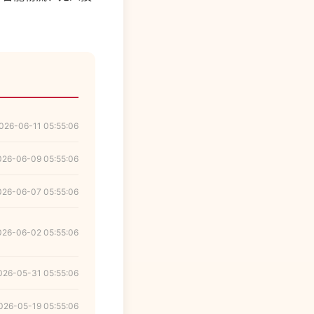
026-06-11 05:55:06
026-06-09 05:55:06
026-06-07 05:55:06
026-06-02 05:55:06
026-05-31 05:55:06
026-05-19 05:55:06