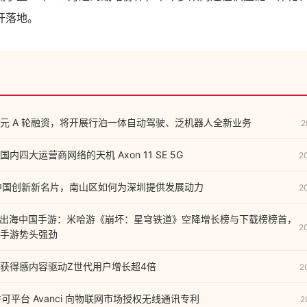
开落地。
元 A 轮融资，将开展行泊一体自动驾驶、泛机器人全新业务
2
四大运营商网络的天机 Axon 11 SE 5G
2
9 | 中国创新新名片，南山区如何为深圳提供发展动力
2
 月成功出海中国手游：米哈游《崩坏：星穹铁道》空降增长榜与下载榜榜首，
2
海手游势头强劲
获得感内容驱动Z世代用户增长超4倍
2
许可平台 Avanci 向物联网市场授权无线通讯专利
2