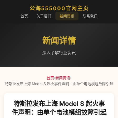
公海555000官网主页
首页
关于我们
新闻资讯
联系我们
新闻详情
深入了解行业资讯
首页
›
新闻资讯
›
特斯拉发布上海 Model S 起火事件声明：由单个电池模组故障引起
特斯拉发布上海 Model S 起火事
件声明：由单个电池模组故障引起