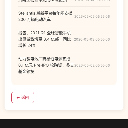
Stellantis 最新平台每年能支撑
2026-05-05 05:55:06
200 万辆电动汽车
报告：2021 Q1 全球智能手机
出货量激增至 3.4 亿部，同比
2026-05-03 05:55:06
增长 24%
动力锂电池厂商星恒电源完成
8.1 亿元 Pre-IPO 轮融资，多支
2026-05-02 05:55:06
基金领投
← 返回