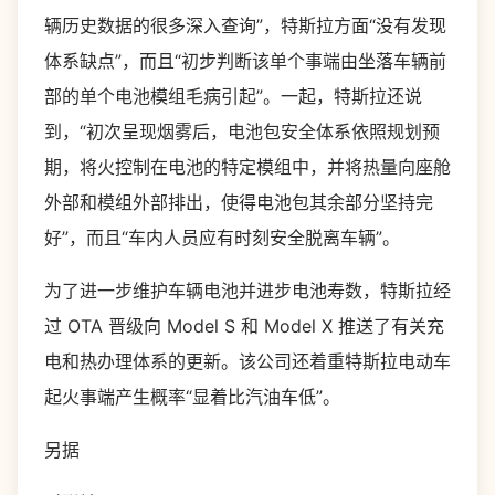
辆历史数据的很多深入查询”，特斯拉方面“没有发现
体系缺点”，而且“初步判断该单个事端由坐落车辆前
部的单个电池模组毛病引起”。一起，特斯拉还说
到，“初次呈现烟雾后，电池包安全体系依照规划预
期，将火控制在电池的特定模组中，并将热量向座舱
外部和模组外部排出，使得电池包其余部分坚持完
好”，而且“车内人员应有时刻安全脱离车辆”。
为了进一步维护车辆电池并进步电池寿数，特斯拉经
过 OTA 晋级向 Model S 和 Model X 推送了有关充
电和热办理体系的更新。该公司还着重特斯拉电动车
起火事端产生概率“显着比汽油车低”。
另据