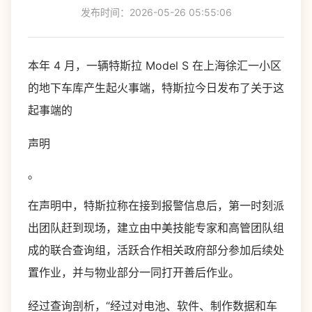
发布时间：2026-05-26 05:55:06
本年 4 月，一辆特斯拉 Model S 在上海徐汇一小区
的地下车库产生起火事端，特斯拉今日发布了关于这
起事端的
声明
。
在声明中，特斯拉称在接到报警信息后，第一时刻派
出团队赶到现场，建立由中美技能专家和高管团队组
成的联合查询组，活跃合作相关政府部分参加后续处
置作业，并与物业部分一同打开善后作业。
经过查询剖析，“经过对电池、软件、制作数据和车