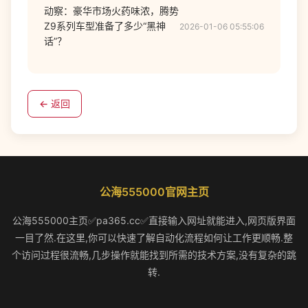
动察：豪华市场火药味浓，腾势
Z9系列车型准备了多少“黑神
2026-01-06 05:55:06
话”？
← 返回
公海555000官网主页
公海555000主页✅pa365.cc✅直接输入网址就能进入,网页版界面
一目了然.在这里,你可以快速了解自动化流程如何让工作更顺畅.整
个访问过程很流畅,几步操作就能找到所需的技术方案,没有复杂的跳
转.