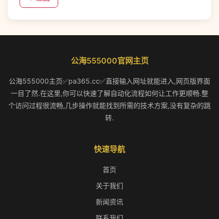
公海555000官网主页
公海555000主页✅pa365.cc✅直接输入网址就能进入,网页版界面
一目了然.在这里,你可以快速了解自动化流程如何让工作更顺畅.整
个访问过程很流畅,几步操作就能找到所需的技术方案,没有复杂的跳
转.
快速导航
首页
关于我们
新闻资讯
联系我们