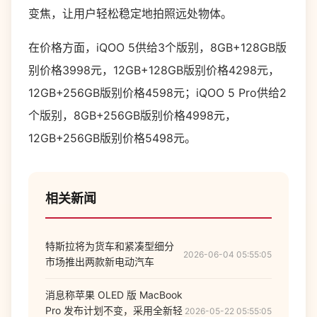
变焦，让用户轻松稳定地拍照远处物体。
在价格方面，iQOO 5供给3个版别，8GB+128GB版
别价格3998元，12GB+128GB版别价格4298元，
12GB+256GB版别价格4598元；iQOO 5 Pro供给2
个版别，8GB+256GB版别价格4998元，
12GB+256GB版别价格5498元。
相关新闻
特斯拉将为货车和紧凑型细分
2026-06-04 05:55:05
市场推出两款新电动汽车
消息称苹果 OLED 版 MacBook
Pro 发布计划不变，采用全新轻
2026-05-22 05:55:05