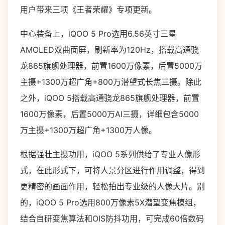
用户带来三项《王者荣耀》专项更新。
中心装备上，iQOO 5 Pro选用6.56英寸三星
AMOLED双曲面屏，刷新率为120Hz，搭载高通骁
龙865旗舰处理器，前置1600万像素，后置5000万
主摄+1300万超广角+800万潜望式长焦三摄。除此
之外，iQOO 5搭载高通骁龙865旗舰处理器，前置
1600万像素，后置5000万AI三摄，详细包含5000
万主摄+1300万超广角+1300万人像。
根据强壮主摄功用，iQOO 5系列供给了专业人像形
式，在此形式下，可将人景分区进行作用调整，得到
更精密的画面作用，轻松拍出专业级的人像大片。别
的，iQOO 5 Pro选用800万像素5X潜望变焦模组，
结合自研变焦算法和OIS防抖功用，可完成60倍数码