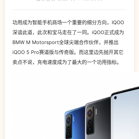
功用成为智能手机商场一个重要的细分方向，IQOO
深谙此道，此次和宝马走在了一同。iQOO正式成为
BMW M Motorsport全球尖端合作伙伴，并推出
iQOO 5 Pro赛道版与传奇版。而这里边先抛开其它
卖点不说，充电速度成为了最大的一个功用指标。