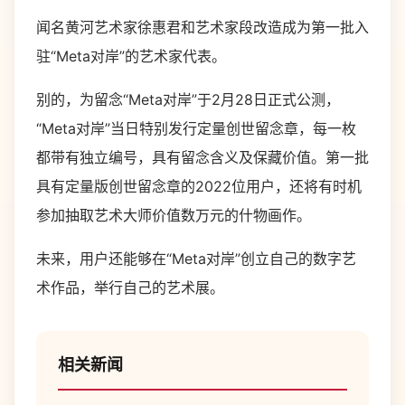
闻名黄河艺术家徐惠君和艺术家段改造成为第一批入
驻“Meta对岸”的艺术家代表。
别的，为留念“Meta对岸”于2月28日正式公测，
“Meta对岸”当日特别发行定量创世留念章，每一枚
都带有独立编号，具有留念含义及保藏价值。第一批
具有定量版创世留念章的2022位用户，还将有时机
参加抽取艺术大师价值数万元的什物画作。
未来，用户还能够在“Meta对岸”创立自己的数字艺
术作品，举行自己的艺术展。
相关新闻