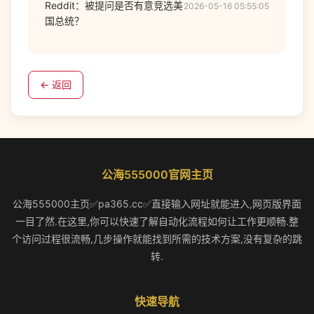
Reddit：被提问是否有意竞选美
2026-05-16 05:55:05
国总统？
← 返回
公海555000官网主页
公海555000主页✅pa365.cc✅直接输入网址就能进入,网页版界面
一目了然.在这里,你可以快速了解自动化流程如何让工作更顺畅.整
个访问过程很流畅,几步操作就能找到所需的技术方案,没有复杂的跳
转.
快速导航